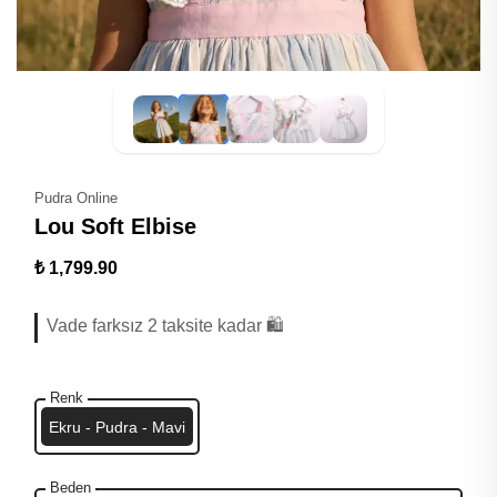
Pudra Online
Lou Soft Elbise
₺ 1,799.90
Vade farksız 2 taksite kadar 🛍️
Renk
Ekru - Pudra - Mavi
Beden