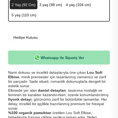
2 Yaş (92 Cm)
3 yaş (98 cm)
4 yaş (104 cm)
5 yaş (110 cm)
Hediye Kutusu
Whatsapp ile Sipariş Ver
Narin dokusu ve incelikli detaylarıyla öne çıkan
Lou Soft
Elbise
, minik prensesler için tasarlanmış zamansız ve zarif
bir parçadır. Sade silueti, romantik dokunuşlarla dengeli bir
estetik sunar.
Elbisede yer alan
dantel detayları
, tasarıma nostaljik ve
feminen bir karakter kazandırırken; özenle konumlandırılmış
fiyonk detayı
, görünümü zarif bir bütünlükle tamamlar. Her
detay, incelikli bir işçilikle hazırlanmış premium bir hissiyat
sunar.
%100 organik pamuktan
üretilen Lou Soft Elbise,
bebeğinizin hassas cildine nazikçe temas eder. Nefes