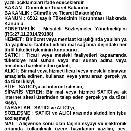
yazılı açıklamaları ifade edeceklerdir.
BAKAN : Gümrük ve Ticaret Bakanı’nı,
BAKANLIK : Gümrük ve Ticaret Bakanlığı’nı,
KANUN : 6502 sayılı Tüketicinin Korunması Hakkında
Kanun’u,
YÖNETMELİK : Mesafeli Sözleşmeler Yönetmeliği’ni
(RG:27.11.2014/29188)
HİZMET : Bir ücret veya menfaat karşılığında yapılan ya
da yapılması taahhüt edilen mal sağlama dışındaki her
türlü tüketici işleminin konusunu ,
SATICI : Ticari veya mesleki faaliyetleri kapsamında
tüketiciye mal sunan veya mal sunan adına veya
hesabına hareket eden şirketi,
ALICI : Bir mal veya hizmeti ticari veya mesleki olmayan
amaçlarla edinen, kullanan veya yararlanan gerçek ya
da tüzel kişiyi,
SİTE : SATICI’ya ait internet sitesini,
SİPARİŞ VEREN: Bir mal veya hizmeti SATICI’ya ait
internet sitesi üzerinden talep eden gerçek ya da tüzel
kişiyi,
TARAFLAR : SATICI ve ALICI’yı,
SÖZLEŞME : SATICI ve ALICI arasında akdedilen işbu
sözleşmeyi,
MAL : Alışverişe konu olan taşınır eşyayı ve elektronik
ortamda kullanılmak üzere hazırlanan yazılım, ses,