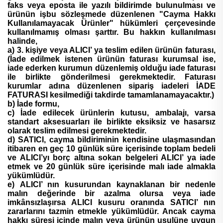
faks veya eposta ile yazılı bildirimde bulunulması ve
ürünün işbu sözleşmede düzenlenen "Cayma Hakkı
Kullanılamayacak Ürünler" hükümleri çerçevesinde
kullanılmamış olması şarttır. Bu hakkın kullanılması
halinde,
a) 3. kişiye veya ALICI’ ya teslim edilen ürünün faturası,
(İade edilmek istenen ürünün faturası kurumsal ise,
iade ederken kurumun düzenlemiş olduğu iade faturası
ile birlikte gönderilmesi gerekmektedir. Faturası
kurumlar adına düzenlenen sipariş iadeleri İADE
FATURASI kesilmediği takdirde tamamlanamayacaktır.)
b) İade formu,
c) İade edilecek ürünlerin kutusu, ambalajı, varsa
standart aksesuarları ile birlikte eksiksiz ve hasarsız
olarak teslim edilmesi gerekmektedir.
d) SATICI, cayma bildiriminin kendisine ulaşmasından
itibaren en geç 10 günlük süre içerisinde toplam bedeli
ve ALICI’yı borç altına sokan belgeleri ALICI’ ya iade
etmek ve 20 günlük süre içerisinde malı iade almakla
yükümlüdür.
e) ALICI’ nın kusurundan kaynaklanan bir nedenle
malın değerinde bir azalma olursa veya iade
imkânsızlaşırsa ALICI kusuru oranında SATICI’ nın
zararlarını tazmin etmekle yükümlüdür. Ancak cayma
hakkı süresi içinde malın veya ürünün usulüne uygun