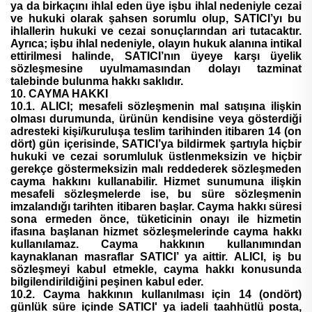
ya da birkaçını ihlal eden üye işbu ihlal nedeniyle cezai
ve hukuki olarak şahsen sorumlu olup, SATICI’yı bu
ihlallerin hukuki ve cezai sonuçlarından ari tutacaktır.
Ayrıca; işbu ihlal nedeniyle, olayın hukuk alanına intikal
ettirilmesi halinde, SATICI’nın üyeye karşı üyelik
sözleşmesine uyulmamasından dolayı tazminat
talebinde bulunma hakkı saklıdır.
10. CAYMA HAKKI
10.1. ALICI; mesafeli sözleşmenin mal satışına ilişkin
olması durumunda, ürünün kendisine veya gösterdiği
adresteki kişi/kuruluşa teslim tarihinden itibaren 14 (on
dört) gün içerisinde, SATICI’ya bildirmek şartıyla hiçbir
hukuki ve cezai sorumluluk üstlenmeksizin ve hiçbir
gerekçe göstermeksizin malı reddederek sözleşmeden
cayma hakkını kullanabilir. Hizmet sunumuna ilişkin
mesafeli sözleşmelerde ise, bu süre sözleşmenin
imzalandığı tarihten itibaren başlar. Cayma hakkı süresi
sona ermeden önce, tüketicinin onayı ile hizmetin
ifasına başlanan hizmet sözleşmelerinde cayma hakkı
kullanılamaz. Cayma hakkının kullanımından
kaynaklanan masraflar SATICI’ ya aittir. ALICI, iş bu
sözleşmeyi kabul etmekle, cayma hakkı konusunda
bilgilendirildiğini peşinen kabul eder.
10.2. Cayma hakkının kullanılması için 14 (ondört)
günlük süre içinde SATICI' ya iadeli taahhütlü posta,