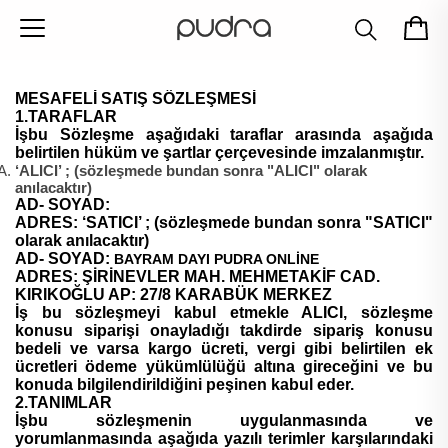
MESAFELİ SATIŞ SÖZLEŞMESİ
1.TARAFLAR
İşbu Sözleşme aşağıdaki taraflar arasında aşağıda
belirtilen hüküm ve şartlar çerçevesinde imzalanmıştır.
‘ALICI’ ; (sözleşmede bundan sonra "ALICI" olarak
anılacaktır)
AD- SOYAD:
ADRES:
‘SATICI’ ; (sözleşmede bundan sonra "SATICI"
olarak anılacaktır)
AD- SOYAD:
BAYRAM DAYI PUDRA ONLİNE
ADRES:
ŞİRİNEVLER MAH. MEHMETAKİF CAD.
KIRIKOĞLU AP: 27/8 KARABÜK MERKEZ
İş bu sözleşmeyi kabul etmekle ALICI, sözleşme
konusu siparişi onayladığı takdirde sipariş konusu
bedeli ve varsa kargo ücreti, vergi gibi belirtilen ek
ücretleri ödeme yükümlülüğü altına gireceğini ve bu
konuda bilgilendirildiğini peşinen kabul eder.
2.TANIMLAR
İşbu sözleşmenin uygulanmasında ve
yorumlanmasında aşağıda yazılı terimler karşılarındaki