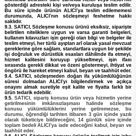
gösterdiği adresteki kişi ve/veya kuruluşa teslim edilir.
Bu süre içinde ürünün ALICI’ya teslim edilememesi
durumunda, ALICI’nın sözleşmeyi feshetme hakkı
saklıdır.
9.3. SATICI, Sözleşme konusu ürünü eksiksiz, siparişte
belirtilen niteliklere uygun ve varsa garanti belgeleri,
kullanım kılavuzları işin gereği olan bilgi ve belgeler ile
teslim etmeyi, her türlü ayıptan arî olarak yasal mevzuat
gereklerine göre sağlam, standartlara uygun bir şekilde
işi doğruluk ve dürüstlük esasları dâhilinde ifa etmeyi,
hizmet kalitesini koruyup yükseltmeyi, işin ifası
sırasında gerekli dikkat ve özeni göstermeyi, ihtiyat ve
öngörü ile hareket etmeyi kabul, beyan ve taahhüt eder.
9.4. SATICI, sözleşmeden doğan ifa yükümlülüğünün
süresi dolmadan ALICI’yı bilgilendirmek ve açıkça
onayını almak suretiyle eşit kalite ve fiyatta farklı bir
ürün tedarik edebilir.
9.5.
SATICI, sipariş konusu ürün veya hizmetin yerine
getirilmesinin imkânsızlaşması halinde sözleşme
konusu yükümlülüklerini yerine getiremezse, bu
durumu, öğrendiği tarihten itibaren 3 gün içinde yazılı
olarak tüketiciye bildireceğini, 14 günlük süre içinde
toplam bedeli ALICI’ya iade edeceğini kabul, beyan ve
taahhüt eder.