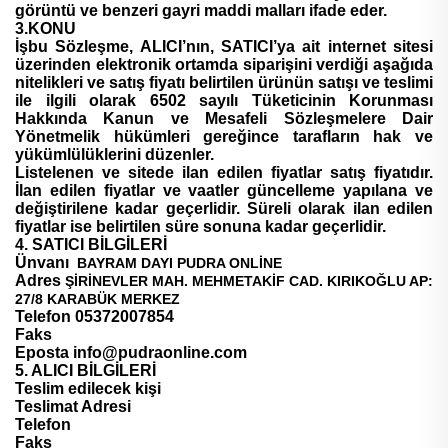
görüntü ve benzeri gayri maddi malları ifade eder.
3.KONU
İşbu Sözleşme, ALICI’nın, SATICI’ya ait internet sitesi
üzerinden elektronik ortamda siparişini verdiği aşağıda
nitelikleri ve satış fiyatı belirtilen ürünün satışı ve teslimi
ile ilgili olarak 6502 sayılı Tüketicinin Korunması
Hakkında Kanun ve Mesafeli Sözleşmelere Dair
Yönetmelik hükümleri gereğince tarafların hak ve
yükümlülüklerini düzenler.
Listelenen ve sitede ilan edilen fiyatlar satış fiyatıdır.
İlan edilen fiyatlar ve vaatler güncelleme yapılana ve
değiştirilene kadar geçerlidir. Süreli olarak ilan edilen
fiyatlar ise belirtilen süre sonuna kadar geçerlidir.
4. SATICI BİLGİLERİ
Ünvanı
BAYRAM DAYI PUDRA ONLİNE
Adres
ŞİRİNEVLER MAH. MEHMETAKİF CAD. KIRIKOĞLU AP:
27/8 KARABÜK MERKEZ
Telefon 05372007854
Faks
Eposta info@pudraonline.com
5. ALICI BİLGİLERİ
Teslim edilecek kişi
Teslimat Adresi
Telefon
Faks