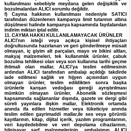
kullanılması sebebiyle meydana gelen değişiklik ve
bozulmalardan ALICI sorumlu değildir.
f) Cayma hakkının kullanılması nedeniyle SATICI
tarafından düzenlenen kampanya limit tutarının altına
düşülmesi halinde kampanya kapsamında faydalanılan
indirim miktarı iptal edilir.
11. CAYMA HAKKI KULLANILAMAYACAK ÜRÜNLER
ALICI’nın isteği veya açıkça kişisel ihtiyaçları
doğrultusunda hazırlanan ve geri gönderilmeye müsait
olmayan, iç giyim alt parçaları, mayo ve bikini altları,
makyaj malzemeleri, tek kullanımlık ürünler, çabuk
bozulma tehlikesi olan veya son kullanma tarihi geçme
ihtimali olan mallar, ALICI’ya teslim edilmesinin
ardından ALICI tarafından ambalajı açıldığı takdirde
iade edilmesi sağlık ve hijyen açısından uygun
olmayan ürünler, teslim edildikten sonra başka
ürünlerle karışan vedoğası gereği ayrıştırılması
mümkün olmayan ürünler, Abonelik sözleşmesi
kapsamında sağlananlar dışında, gazete ve dergi gibi
süreli yayınlara ilişkin mallar, Elektronik ortamda
anında ifa edilen hizmetler veya tüketiciye anında
teslim edilen gayrimaddi mallar,ile ses veya görüntü
kayıtlarının, kitap, dijital içerik, yazılım programlarının,
veri kaydedebilme ve veri depolama cihazlarının,
bilgisayar sarf malzemelerinin, ambalajının ALICI