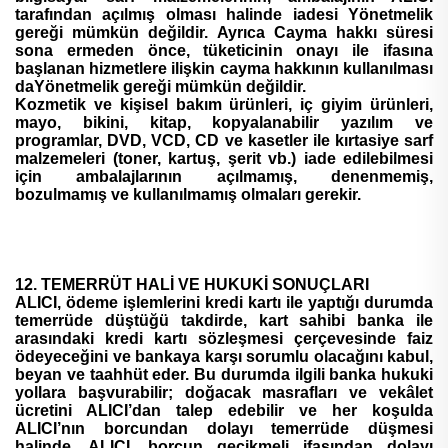
tarafından açılmış olması halinde iadesi Yönetmelik
gereği mümkün değildir. Ayrıca Cayma hakkı süresi
sona ermeden önce, tüketicinin onayı ile ifasına
başlanan hizmetlere ilişkin cayma hakkının kullanılması
daYönetmelik gereği mümkün değildir.
Kozmetik ve kişisel bakım ürünleri, iç giyim ürünleri,
mayo, bikini, kitap, kopyalanabilir yazılım ve
programlar, DVD, VCD, CD ve kasetler ile kırtasiye sarf
malzemeleri (toner, kartuş, şerit vb.) iade edilebilmesi
için ambalajlarının açılmamış, denenmemiş,
bozulmamış ve kullanılmamış olmaları gerekir.
12. TEMERRÜT HALİ VE HUKUKİ SONUÇLARI
ALICI, ödeme işlemlerini kredi kartı ile yaptığı durumda
temerrüde düştüğü takdirde, kart sahibi banka ile
arasındaki kredi kartı sözleşmesi çerçevesinde faiz
ödeyeceğini ve bankaya karşı sorumlu olacağını kabul,
beyan ve taahhüt eder. Bu durumda ilgili banka hukuki
yollara başvurabilir; doğacak masrafları ve vekâlet
ücretini ALICI’dan talep edebilir ve her koşulda
ALICI’nın borcundan dolayı temerrüde düşmesi
halinde, ALICI, borcun gecikmeli ifasından dolayı