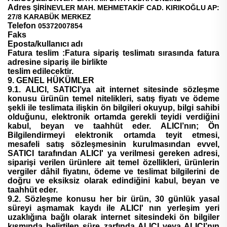
Adres
ŞİRİNEVLER MAH. MEHMETAKİF CAD. KIRIKOĞLU AP:
27/8 KARABÜK MERKEZ
Telefon
05372007854
Faks
Eposta/kullanıcı adı
Fatura teslim :Fatura sipariş teslimatı sırasında fatura
adresine sipariş ile birlikte
teslim edilecektir.
9. GENEL HÜKÜMLER
9.1. ALICI, SATICI’ya ait internet sitesinde sözleşme
konusu ürünün temel nitelikleri, satış fiyatı ve ödeme
şekli ile teslimata ilişkin ön bilgileri okuyup, bilgi sahibi
olduğunu, elektronik ortamda gerekli teyidi verdiğini
kabul, beyan ve taahhüt eder. ALICI’nın; Ön
Bilgilendirmeyi elektronik ortamda teyit etmesi,
mesafeli satış sözleşmesinin kurulmasından evvel,
SATICI tarafından ALICI' ya verilmesi gereken adresi,
siparişi verilen ürünlere ait temel özellikleri, ürünlerin
vergiler dâhil fiyatını, ödeme ve teslimat bilgilerini de
doğru ve eksiksiz olarak edindiğini kabul, beyan ve
taahhüt eder.
9.2. Sözleşme konusu her bir ürün, 30 günlük yasal
süreyi aşmamak kaydı ile ALICI' nın yerleşim yeri
uzaklığına bağlı olarak internet sitesindeki ön bilgiler
kısmında belirtilen süre zarfında ALICI veya ALICI’nın