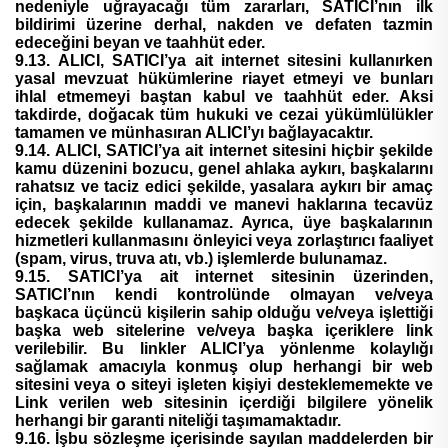
nedeniyle uğrayacağı tüm zararları, SATICI’nın ilk
bildirimi üzerine derhal, nakden ve defaten tazmin
edeceğini beyan ve taahhüt eder.
9.13. ALICI, SATICI’ya ait internet sitesini kullanırken
yasal mevzuat hükümlerine riayet etmeyi ve bunları
ihlal etmemeyi baştan kabul ve taahhüt eder. Aksi
takdirde, doğacak tüm hukuki ve cezai yükümlülükler
tamamen ve münhasıran ALICI’yı bağlayacaktır.
9.14. ALICI, SATICI’ya ait internet sitesini hiçbir şekilde
kamu düzenini bozucu, genel ahlaka aykırı, başkalarını
rahatsız ve taciz edici şekilde, yasalara aykırı bir amaç
için, başkalarının maddi ve manevi haklarına tecavüz
edecek şekilde kullanamaz. Ayrıca, üye başkalarının
hizmetleri kullanmasını önleyici veya zorlaştırıcı faaliyet
(spam, virus, truva atı, vb.) işlemlerde bulunamaz.
9.15. SATICI’ya ait internet sitesinin üzerinden,
SATICI’nın kendi kontrolünde olmayan ve/veya
başkaca üçüncü kişilerin sahip olduğu ve/veya işlettiği
başka web sitelerine ve/veya başka içeriklere link
verilebilir. Bu linkler ALICI’ya yönlenme kolaylığı
sağlamak amacıyla konmuş olup herhangi bir web
sitesini veya o siteyi işleten kişiyi desteklememekte ve
Link verilen web sitesinin içerdiği bilgilere yönelik
herhangi bir garanti niteliği taşımamaktadır.
9.16. İşbu sözleşme içerisinde sayılan maddelerden bir