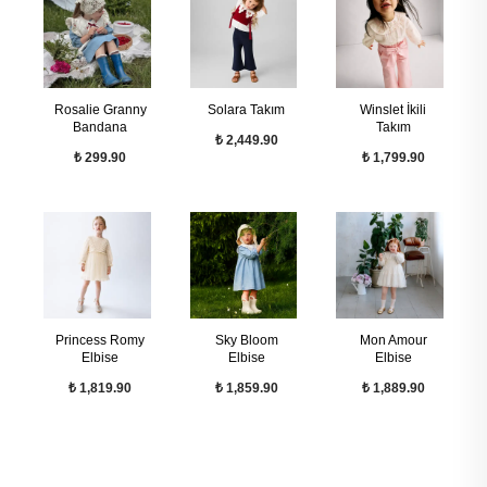
Rosalie Granny
Solara Takım
Winslet İkili
Bandana
Takım
₺ 2,449.90
₺ 299.90
₺ 1,799.90
Princess Romy
Sky Bloom
Mon Amour
Elbise
Elbise
Elbise
₺ 1,819.90
₺ 1,859.90
₺ 1,889.90