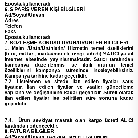
Eposta/kullanıcı adı
6. SİPARİŞ VEREN KİŞİ BİLGİLERİ
Ad/Soyad/Unvan
Adres
Telefon
Faks
Eposta/kullanıcı adı
7. SÖZLEŞME KONUSU ÜRÜN/ÜRÜNLER BİLGİLERİ
1. Malın /Ürün/Ürünlerin/ Hizmetin temel özelliklerini
(türü, miktarı, marka/modeli, rengi, adedi) SATICI’ya ait
internet sitesinde yayınlanmaktadır. Satıcı tarafından
kampanya düzenlenmiş ise ilgili ürünün temel
özelliklerini kampanya süresince inceleyebilirsiniz.
Kampanya tarihine kadar geçerlidir.
7.2. Listelenen ve sitede ilan edilen fiyatlar satış
fiyatıdır. İlan edilen fiyatlar ve vaatler güncelleme
yapılana ve değiştirilene kadar geçerlidir. Süreli olarak
ilan edilen fiyatlar ise belirtilen süre sonuna kadar
geçerlidir.
7.4. Ürün sevkiyat masrafı olan kargo ücreti ALICI
tarafından ödenecektir.
8. FATURA BİLGİLERİ
Ad/Soyad/Unvan
BAYRAM DAYI PUDRA ONLİNE