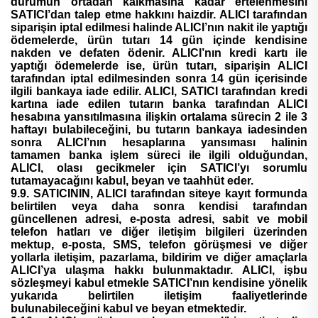
durumun ortadan kalkmasına kadar ertelenmesini
SATICI’dan talep etme hakkını haizdir. ALICI tarafından
siparişin iptal edilmesi halinde ALICI’nın nakit ile yaptığı
ödemelerde, ürün tutarı 14 gün içinde kendisine
nakden ve defaten ödenir. ALICI’nın kredi kartı ile
yaptığı ödemelerde ise, ürün tutarı, siparişin ALICI
tarafından iptal edilmesinden sonra 14 gün içerisinde
ilgili bankaya iade edilir. ALICI, SATICI tarafından kredi
kartına iade edilen tutarın banka tarafından ALICI
hesabına yansıtılmasına ilişkin ortalama sürecin 2 ile 3
haftayı bulabileceğini, bu tutarın bankaya iadesinden
sonra ALICI’nın hesaplarına yansıması halinin
tamamen banka işlem süreci ile ilgili olduğundan,
ALICI, olası gecikmeler için SATICI’yı sorumlu
tutamayacağını kabul, beyan ve taahhüt eder.
9.9. SATICININ, ALICI tarafından siteye kayıt formunda
belirtilen veya daha sonra kendisi tarafından
güncellenen adresi, e-posta adresi, sabit ve mobil
telefon hatları ve diğer iletişim bilgileri üzerinden
mektup, e-posta, SMS, telefon görüşmesi ve diğer
yollarla iletişim, pazarlama, bildirim ve diğer amaçlarla
ALICI’ya ulaşma hakkı bulunmaktadır. ALICI, işbu
sözleşmeyi kabul etmekle SATICI’nın kendisine yönelik
yukarıda belirtilen iletişim faaliyetlerinde
bulunabileceğini kabul ve beyan etmektedir.