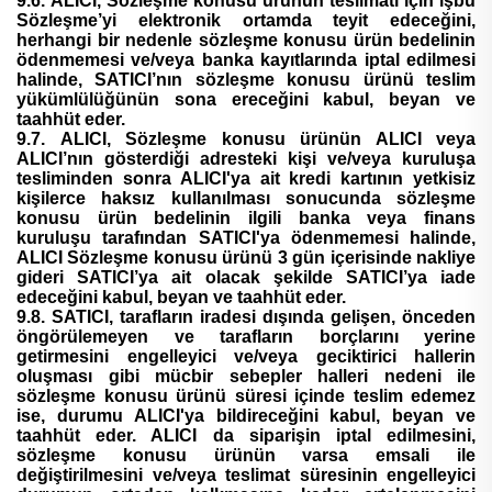
9.6. ALICI, Sözleşme konusu ürünün teslimatı için işbu
Sözleşme’yi elektronik ortamda teyit edeceğini,
herhangi bir nedenle sözleşme konusu ürün bedelinin
ödenmemesi ve/veya banka kayıtlarında iptal edilmesi
halinde, SATICI’nın sözleşme konusu ürünü teslim
yükümlülüğünün sona ereceğini kabul, beyan ve
taahhüt eder.
9.7. ALICI, Sözleşme konusu ürünün ALICI veya
ALICI’nın gösterdiği adresteki kişi ve/veya kuruluşa
tesliminden sonra ALICI'ya ait kredi kartının yetkisiz
kişilerce haksız kullanılması sonucunda sözleşme
konusu ürün bedelinin ilgili banka veya finans
kuruluşu tarafından SATICI'ya ödenmemesi halinde,
ALICI Sözleşme konusu ürünü 3 gün içerisinde nakliye
gideri SATICI’ya ait olacak şekilde SATICI’ya iade
edeceğini kabul, beyan ve taahhüt eder.
9.8. SATICI, tarafların iradesi dışında gelişen, önceden
öngörülemeyen ve tarafların borçlarını yerine
getirmesini engelleyici ve/veya geciktirici hallerin
oluşması gibi mücbir sebepler halleri nedeni ile
sözleşme konusu ürünü süresi içinde teslim edemez
ise, durumu ALICI'ya bildireceğini kabul, beyan ve
taahhüt eder. ALICI da siparişin iptal edilmesini,
sözleşme konusu ürünün varsa emsali ile
değiştirilmesini ve/veya teslimat süresinin engelleyici