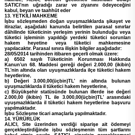
SATICI’nın uğradığı zarar ve ziyanını ödeyeceğini
kabul, beyan ve taahhüt eder
13. YETKİLİ MAHKEME
İşbu sözleşmeden doğan uyuşmazlıklarda şikayet ve
itirazlar, aşağıdaki kanunda belirtilen parasal sınırlar
dâhilinde tüketicinin yerleşim yerinin bulunduğu veya
tüketici işleminin yapıldığı yerdeki tüketici sorunları
hakem heyetine veya tüketici mahkemesine
yapılacaktır. Parasal sınıra ilişkin bilgiler aşağıdadır:
28/05/2014 tarihinden itibaren geçerli olmak üzere:
a) 6502 sayılı Tüketicinin Korunması Hakkında
Kanun’un 68. Maddesi gereği değeri 2.000,00 (ikibin)
TL’nin altında olan uyuşmazlıklarda ilçe tüketici hakem
heyetlerine,
b) Değeri 3.000,00(üçbin)TL’ nin altında bulunan
uyuşmazlıklarda il tüketici hakem heyetlerine,
c) Büyükşehir statüsünde bulunan illerde ise değeri
2.000,00 (ikibin) TL ile 3.000,00(üçbin)TL’ arasındaki
uyuşmazlıklarda il tüketici hakem heyetlerine başvuru
yapılmaktadır.
İşbu Sözleşme ticari amaçlarla yapılmaktadır.
14. YÜRÜRLÜK
ALICI, Site üzerinden verdiği siparişe ait ödemeyi
gerçekleştirdiğinde işbu sözleşmenin tüm şartlarını