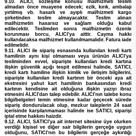
9.10. ALICI, sözleşme konusu mal/hizmeti teslim
almadan önce muayene edecek; ezik, kırık, ambalajı
yırtılmış vb. hasarlı ve ayıplı mal/hizmeti kargo
şirketinden teslim almayacaktır. Teslim alınan
mal/hizmetin hasarsız ve sağlam olduğu kabul
edilecektir. Teslimden sonra mal/hizmetin özenle
korunması borcu, ALICI’ya aittir. Cayma hakkı
kullanılacaksa mal/hizmet kullanılmamalıdır. Fatura iade
edilmelidir.
9.11. ALICI ile sipariş esnasında kullanılan kredi kartı
hamilinin aynı kişi olmaması veya ürünün ALICI’ya
tesliminden evvel, siparişte kullanılan kredi kartına
ilişkin güvenlik açığı tespit edilmesi halinde, SATICI,
kredi kartı hamiline ilişkin kimlik ve iletişim bilgilerini,
siparişte kullanılan kredi kartının bir önceki aya ait
ekstresini yahut kart hamilinin bankasından kredi
kartının kendisine ait olduğuna ilişkin yazıyı ibraz
etmesini ALICI’dan talep edebilir. ALICI’nın talebe konu
bilgi/belgeleri temin etmesine kadar geçecek sürede
sipariş dondurulacak olup, mezkur taleplerin 24 saat
içerisinde karşılanmaması halinde ise SATICI, siparişi
iptal etme hakkını haizdir.
9.12. ALICI, SATICI’ya ait internet sitesine üye olurken
verdiği kişisel ve diğer sair bilgilerin gerçeğe uygun
olduğunu, SATICI’nın bu bilgilerin gerçeğe aykırılığı