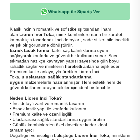
Whatsapp ile Sipariş Ver
Klasik incinin romantik ve sofistike ışıltısından ilham
alan
Lioren İnci Toka
, minik kombinlere narin bir zarafet
katmak için tasarlandı. İnci detayları, sade stilleri bile incelikli
ve şık bir görünüme dönüştürür.
Esnek lastik formu
, farklı saç kalınlıklarına uyum
sağlayarak konforlu ve güvenli bir kullanım sunar. Saçı
sıkmadan nazikçe kavrayan yapısı sayesinde gün boyu
rahatlık sağlar ve miniklerin hareketli anlarına eşlik eder.
Premium kalite anlayışıyla üretilen Lioren İnci
Toka,
uluslararası sağlık standartlarına
uygun
malzemelerle hazırlanmıştır. Hem estetik hem de
güvenli kullanım arayan aileler için ideal bir tercihtir.
Neden Lioren İnci Toka?
• İnci detaylı zarif ve romantik tasarım
• Esnek lastik yapı ile konforlu kullanım
• Premium kalite ve özenli işçilik
• Uluslararası sağlık standartlarına uygun üretim
• Günlük kombinlerden özel davetlere kadar ideal
tamamlayıcı
Doğallığın ve inceliğin buluştuğu
Lioren İnci Toka
, miniklerin