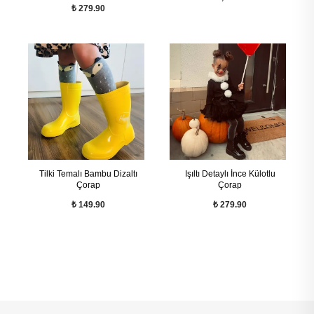
₺ 279.90
Tilki Temalı Bambu Dizaltı
Işıltı Detaylı İnce Külotlu
Çorap
Çorap
₺ 149.90
₺ 279.90