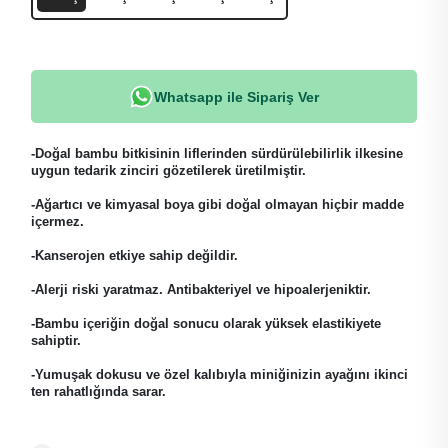
Whatsapp ile Sipariş Ver
-Doğal bambu bitkisinin liflerinden sürdürülebilirlik ilkesine
uygun tedarik zinciri gözetilerek üretilmiştir.
-Ağartıcı ve kimyasal boya gibi doğal olmayan hiçbir madde
içermez.
-Kanserojen etkiye sahip değildir.
-Alerji riski yaratmaz. Antibakteriyel ve hipoalerjeniktir.
-Bambu içeriğin doğal sonucu olarak yüksek elastikiyete
sahiptir.
-Yumuşak dokusu ve özel kalıbıyla miniğinizin ayağını ikinci
ten rahatlığında sarar.