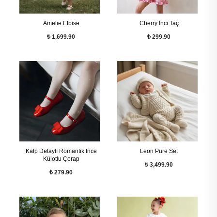
Amelie Elbise
Cherry İnci Taç
₺ 1,699.90
₺ 299.90
Kalp Detaylı Romantik İnce
Leon Pure Set
Külotlu Çorap
₺ 3,499.90
₺ 279.90