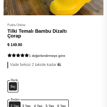
Pudra Online
Tilki Temalı Bambu Dizaltı
Çorap
₺ 149.90
1 değerlendirmeye göre
Vade farksız 2 taksite kadar 🛍️
Renk
Bej
Beden
2 Yaş
3 Yaş
4 Yaş
5 Yaş
6 Yaş