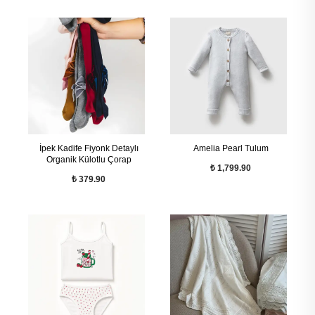
İpek Kadife Fiyonk Detaylı
Amelia Pearl Tulum
Organik Külotlu Çorap
₺ 1,799.90
₺ 379.90