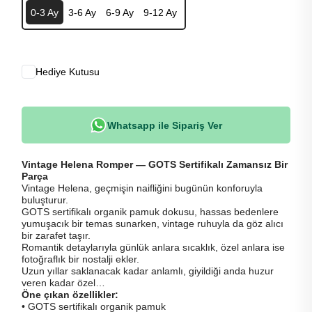
0-3 Ay
3-6 Ay
6-9 Ay
9-12 Ay
Hediye Kutusu
Whatsapp ile Sipariş Ver
Vintage Helena Romper — GOTS Sertifikalı Zamansız Bir
Parça
Vintage Helena, geçmişin naifliğini bugünün konforuyla
buluşturur.
GOTS sertifikalı organik pamuk dokusu, hassas bedenlere
yumuşacık bir temas sunarken, vintage ruhuyla da göz alıcı
bir zarafet taşır.
Romantik detaylarıyla günlük anlara sıcaklık, özel anlara ise
fotoğraflık bir nostalji ekler.
Uzun yıllar saklanacak kadar anlamlı, giyildiği anda huzur
veren kadar özel…
Öne çıkan özellikler:
• GOTS sertifikalı organik pamuk