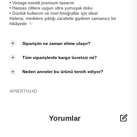
• Vintage esintili premium tasarım
• Hassas ciltlere uygun ultra yumuşak doku
• Günlük kullanım ve özel fotoğraflar için ideal
Helena, miniklere şıklığı zarafetle giydiren zamansız bir
hikâyedir. ✨
Siparişim ne zaman elime ulaşır?
Tüm siparişlerde kargo ücretsiz mi?
Neden anneler bu ürünü tercih ediyor?
AP9ERTH14D
Yorumlar