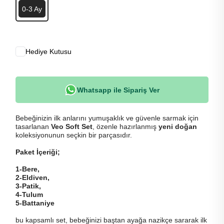
0-3 Ay
Hediye Kutusu
Whatsapp ile Sipariş Ver
Bebeğinizin ilk anlarını yumuşaklık ve güvenle sarmak için
tasarlanan
Veo Soft Set
, özenle hazırlanmış
yeni doğan
koleksiyonunun seçkin bir parçasıdır.
Paket İçeriği;
1-Bere,
2-Eldiven,
3-Patik,
4-Tulum
5-Battaniye
bu kapsamlı set, bebeğinizi baştan ayağa nazikçe sararak ilk