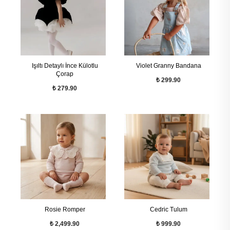
Işıltı Detaylı İnce Külotlu
Violet Granny Bandana
Çorap
₺ 299.90
₺ 279.90
Rosie Romper
Cedric Tulum
₺ 2,499.90
₺ 999.90