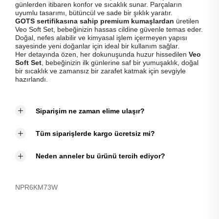
günlerden itibaren konfor ve sıcaklık sunar. Parçaların
uyumlu tasarımı, bütüncül ve sade bir şıklık yaratır.
GOTS sertifikasına sahip premium kumaşlardan
üretilen
Veo Soft Set, bebeğinizin hassas cildine güvenle temas eder.
Doğal, nefes alabilir ve kimyasal işlem içermeyen yapısı
sayesinde yeni doğanlar için ideal bir kullanım sağlar.
Her detayında özen, her dokunuşunda huzur hissedilen
Veo
Soft Set
, bebeğinizin ilk günlerine saf bir yumuşaklık, doğal
bir sıcaklık ve zamansız bir zarafet katmak için sevgiyle
hazırlandı.
Siparişim ne zaman elime ulaşır?
Tüm siparişlerde kargo ücretsiz mi?
Neden anneler bu ürünü tercih ediyor?
NPR6KM73W