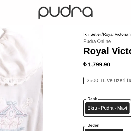
İkili Setler
Royal Victorian 
Pudra Online
Royal Victo
₺ 1,799.90
Vade farksız 2 taksi
Renk
Ekru - Pudra - Mavi
Beden