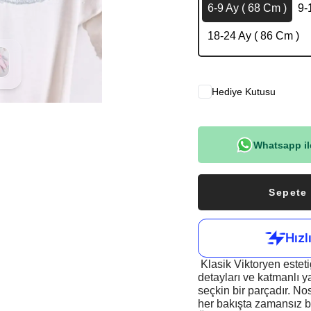
6-9 Ay ( 68 Cm )
9-
18-24 Ay ( 86 Cm )
Hediye Kutusu
Whatsapp ile
Sepete
Klasik Viktoryen estet
detayları ve katmanlı y
seçkin bir parçadır. No
her bakışta zamansız bi