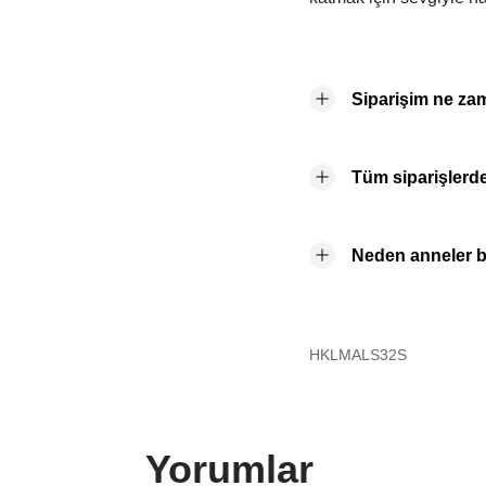
katmak için sevgiyle ha
Siparişim ne za
Tüm siparişlerde
Neden anneler b
HKLMALS32S
Yorumlar