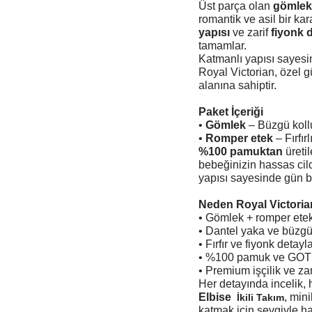
Üst parça olan
gömle
romantik ve asil bir kar
yapısı
ve zarif
fiyonk 
tamamlar.
Katmanlı yapısı sayesi
Royal Victorian, özel g
alanına sahiptir.
Paket İçeriği
•
Gömlek
– Büzgü kollu
•
Romper etek
– Fırfır
%100 pamuktan
üreti
bebeğinizin hassas cil
yapısı sayesinde gün bo
Neden Royal Victoria
• Gömlek + romper etekt
• Dantel yaka ve büzgü 
• Fırfır ve fiyonk detayl
• %100 pamuk ve GOTS s
• Premium işçilik ve z
Her detayında incelik,
Elbise
, mini
İkili Takım