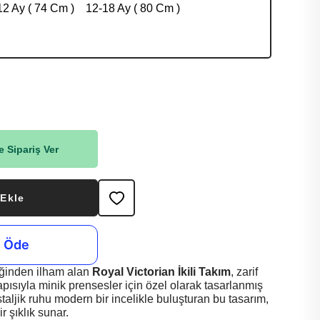
12 Ay ( 74 Cm )
12-18 Ay ( 80 Cm )
 Sipariş Ver
 Ekle
iğinden ilham alan
Royal Victorian İkili Takım
, zarif
apısıyla minik prensesler için özel olarak tasarlanmış
staljik ruhu modern bir incelikle buluşturan bu tasarım,
r şıklık sunar.