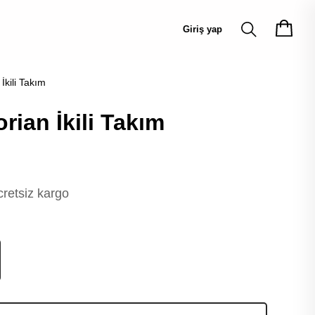
Giriş yap
İkili Takım
rian İkili Takım
te kadar 🛍️