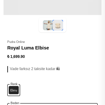
Pudra Online
Royal Luma Elbise
₺ 1,699.90
Vade farksız 2 taksite kadar 🛍️
Renk
Ekru
Beden