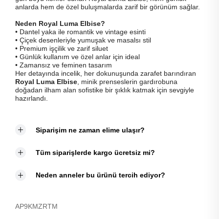
anlarda hem de özel buluşmalarda zarif bir görünüm sağlar.
Neden Royal Luma Elbise?
• Dantel yaka ile romantik ve vintage esinti
• Çiçek desenleriyle yumuşak ve masalsı stil
• Premium işçilik ve zarif siluet
• Günlük kullanım ve özel anlar için ideal
• Zamansız ve feminen tasarım
Her detayında incelik, her dokunuşunda zarafet barındıran
Royal Luma Elbise
, minik prenseslerin gardırobuna
doğadan ilham alan sofistike bir şıklık katmak için sevgiyle
hazırlandı.
Siparişim ne zaman elime ulaşır?
Tüm siparişlerde kargo ücretsiz mi?
Neden anneler bu ürünü tercih ediyor?
AP9KMZRTM