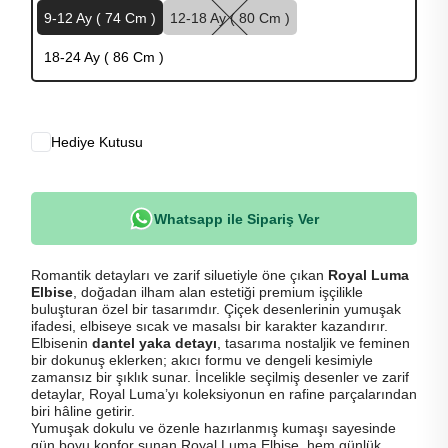
9-12 Ay ( 74 Cm )
12-18 Ay ( 80 Cm )
18-24 Ay ( 86 Cm )
Hediye Kutusu
Whatsapp ile Sipariş Ver
Romantik detayları ve zarif siluetiyle öne çıkan
Royal Luma
Elbise
, doğadan ilham alan estetiği premium işçilikle
buluşturan özel bir tasarımdır. Çiçek desenlerinin yumuşak
ifadesi, elbiseye sıcak ve masalsı bir karakter kazandırır.
Elbisenin
dantel yaka detayı
, tasarıma nostaljik ve feminen
bir dokunuş eklerken; akıcı formu ve dengeli kesimiyle
zamansız bir şıklık sunar. İncelikle seçilmiş desenler ve zarif
detaylar, Royal Luma’yı koleksiyonun en rafine parçalarından
biri hâline getirir.
Yumuşak dokulu ve özenle hazırlanmış kumaşı sayesinde
gün boyu konfor sunan Royal Luma Elbise, hem günlük