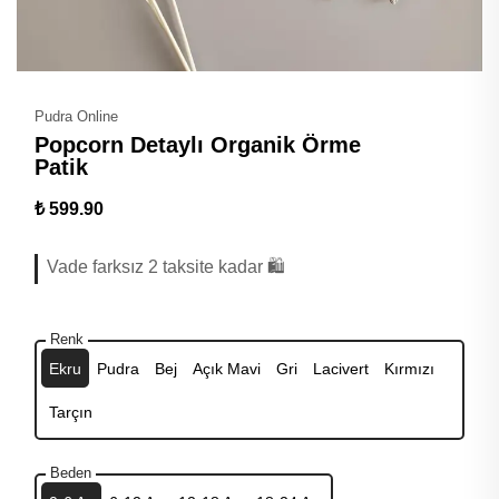
Pudra Online
Popcorn Detaylı Organik Örme
Patik
₺ 599.90
Vade farksız 2 taksite kadar 🛍️
Renk
Ekru
Pudra
Bej
Açık Mavi
Gri
Lacivert
Kırmızı
Tarçın
Beden