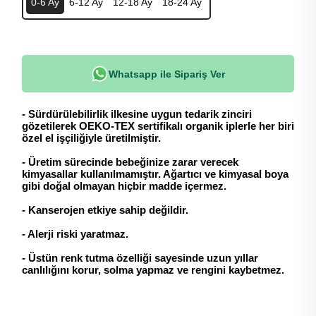
0-6 Ay
6-12 Ay
12-18 Ay
18-24 Ay
Whatsapp ile Sipariş Ver
- Sürdürülebilirlik ilkesine uygun tedarik zinciri
gözetilerek OEKO-TEX sertifikalı organik iplerle her biri
özel el işçiliğiyle üretilmiştir.
- Üretim sürecinde bebeğinize zarar verecek
kimyasallar kullanılmamıştır. Ağartıcı ve kimyasal boya
gibi doğal olmayan hiçbir madde içermez.
- Kanserojen etkiye sahip değildir.
- Alerji riski yaratmaz.
- Üstün renk tutma özelliği sayesinde uzun yıllar
canlılığını korur, solma yapmaz ve rengini kaybetmez.