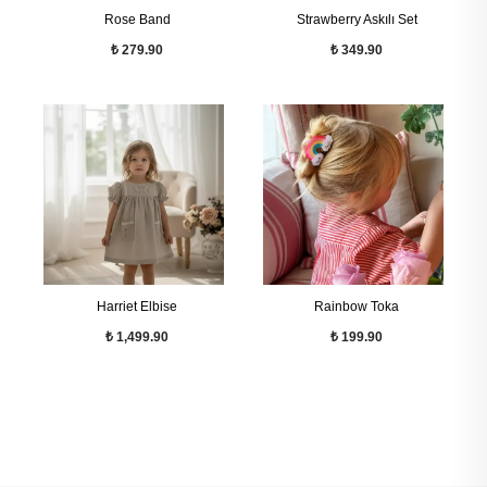
Rose Band
Strawberry Askılı Set
₺ 279.90
₺ 349.90
Harriet Elbise
Rainbow Toka
₺ 1,499.90
₺ 199.90