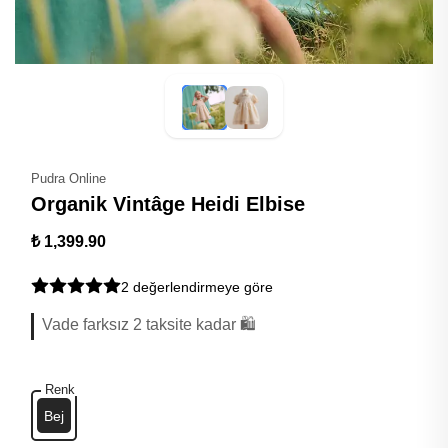
Pudra Online
Organik Vintâge Heidi Elbise
₺ 1,399.90
2 değerlendirmeye göre
Vade farksız 2 taksite kadar 🛍️
Renk
Bej