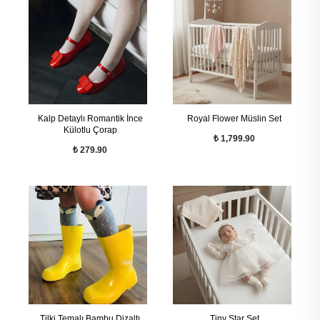
Kalp Detaylı Romantik İnce
Royal Flower Müslin Set
Külotlu Çorap
₺ 1,799.90
₺ 279.90
Tilki Temalı Bambu Dizaltı
Tiny Star Set