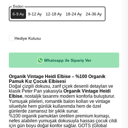
Beden
6-9 Ay
9-12 Ay
12-18 Ay
18-24 Ay
24-36 Ay
Hediye Kutusu
Whatsapp ile Sipariş Ver
Organik Vintage Heidi Elbise – %100 Organik
Pamuk Kız Çocuk Elbisesi
Doğal çizgili dokusu, zarif çiçek desenli detayları ve
klasik Peter Pan yakasıyla
Organik Vintage Heidi
Elbise
, nostaljik tasarımı modern konforla buluşturur.
Yumuşak pileleri, romantik balon kolları ve vintage
siluetiyle hem günlük kullanımda hem de özel
günlerde zamansız bir şıklık sunar.
%100 organik pamuktan üretilen premium kumaşı,
nefes alabilen yumuşak dokusuyla hassas çocuk cildi
için gün boyu doğal konfor sağlar. GOTS (Global