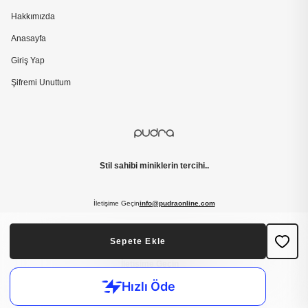
Hakkımızda
Anasayfa
Giriş Yap
Şifremi Unuttum
Stil sahibi miniklerin tercihi..
İletişime Geçin
info@pudraonline.com
Sepete Ekle
Mesafeli Satış Sözleşmesi
Gizlilik Sözleşmesi
İade Politikası
İletişime Geçin
© pudra , 2019