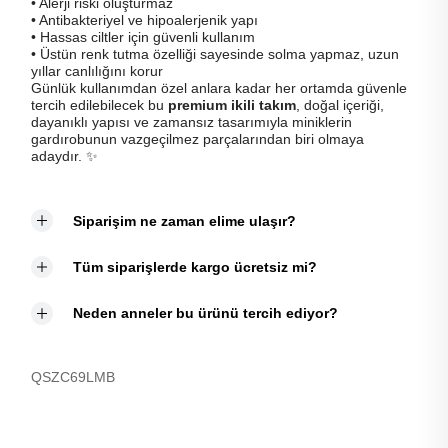
• Alerji riski oluşturmaz
• Antibakteriyel ve hipoalerjenik yapı
• Hassas ciltler için güvenli kullanım
• Üstün renk tutma özelliği sayesinde solma yapmaz, uzun
yıllar canlılığını korur
Günlük kullanımdan özel anlara kadar her ortamda güvenle
tercih edilebilecek bu
premium ikili takım
, doğal içeriği,
dayanıklı yapısı ve zamansız tasarımıyla miniklerin
gardırobunun vazgeçilmez parçalarından biri olmaya
adaydır. ✨
Siparişim ne zaman elime ulaşır?
Tüm siparişlerde kargo ücretsiz mi?
Neden anneler bu ürünü tercih ediyor?
QSZC69LMB