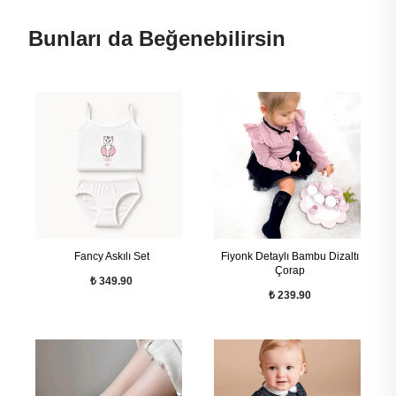
Bunları da Beğenebilirsin
Fancy Askılı Set
Fiyonk Detaylı Bambu Dizaltı
Çorap
₺ 349.90
₺ 239.90