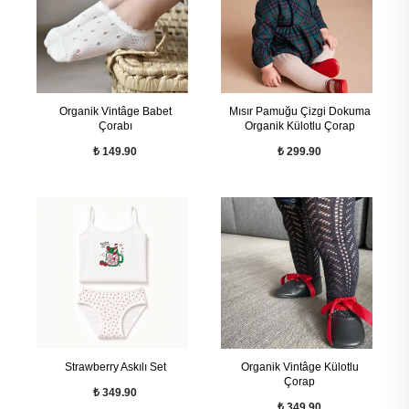
Organik Vintâge Babet
Mısır Pamuğu Çizgi Dokuma
Çorabı
Organik Külotlu Çorap
₺ 149.90
₺ 299.90
Strawberry Askılı Set
Organik Vintâge Külotlu
Çorap
₺ 349.90
₺ 349.90