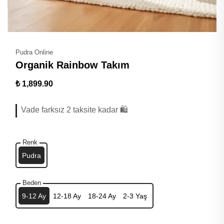
Pudra Online
Organik Rainbow Takım
₺ 1,899.90
Vade farksız 2 taksite kadar 🛍️
Renk
Pudra
Beden
9-12 Ay
12-18 Ay
18-24 Ay
2-3 Yaş