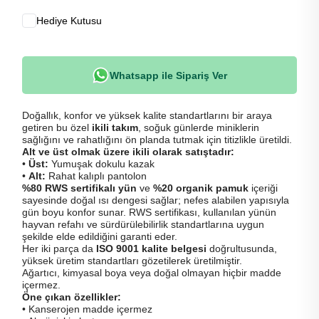
Hediye Kutusu
Whatsapp ile Sipariş Ver
Doğallık, konfor ve yüksek kalite standartlarını bir araya
getiren bu özel
ikili takım
, soğuk günlerde miniklerin
sağlığını ve rahatlığını ön planda tutmak için titizlikle üretildi.
Alt ve üst olmak üzere ikili olarak satıştadır:
•
Üst:
Yumuşak dokulu kazak
•
Alt:
Rahat kalıplı pantolon
%80 RWS sertifikalı yün
ve
%20 organik pamuk
içeriği
sayesinde doğal ısı dengesi sağlar; nefes alabilen yapısıyla
gün boyu konfor sunar. RWS sertifikası, kullanılan yünün
hayvan refahı ve sürdürülebilirlik standartlarına uygun
şekilde elde edildiğini garanti eder.
Her iki parça da
ISO 9001 kalite belgesi
doğrultusunda,
yüksek üretim standartları gözetilerek üretilmiştir.
Ağartıcı, kimyasal boya veya doğal olmayan hiçbir madde
içermez.
Öne çıkan özellikler:
• Kanserojen madde içermez