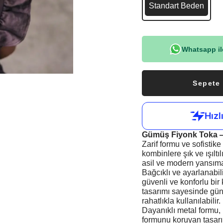
Standart Beden
Whatsapp ile
Sepete
Gümüş Fiyonk Toka — 
Zarif formu ve sofistik
kombinlere şık ve ışılt
asil ve modern yansıması
Bağcıklı ve ayarlanabili
güvenli ve konforlu bi
tasarımı sayesinde gün 
rahatlıkla kullanılabilir.
Dayanıklı metal formu, 
formunu koruyan tasarı