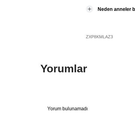
Neden anneler b
ZXP8KMLAZ3
Yorumlar
Yorum bulunamadı