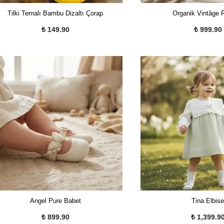
Tilki Temalı Bambu Dizaltı Çorap
Organik Vintâge
₺ 149.90
₺ 999.90
Angel Pure Babet
Tina Elbis
₺ 899.90
₺ 1,399.9