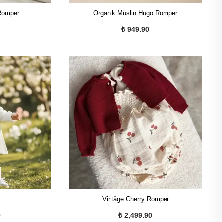
 Romper
Organik Müslin Hugo Romper
₺ 949.90
e
Vintâge Cherry Romper
0
₺ 2,499.90