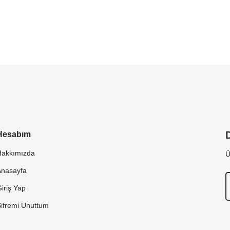
Hesabım
Hakkımızda
Ü
Anasayfa
iriş Yap
Şifremi Unuttum