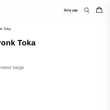
Giriş yap
k Toka
yonk Toka
cretsiz kargo