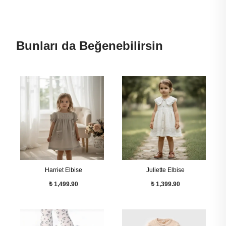
Bunları da Beğenebilirsin
Harriet Elbise
Juliette Elbise
₺ 1,499.90
₺ 1,399.90