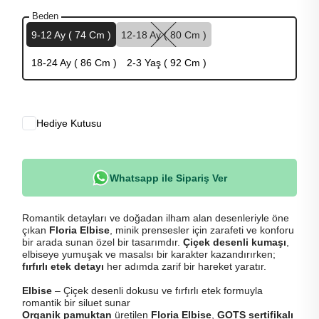
Beden
9-12 Ay ( 74 Cm )
12-18 Ay ( 80 Cm )
18-24 Ay ( 86 Cm )
2-3 Yaş ( 92 Cm )
Hediye Kutusu
Whatsapp ile Sipariş Ver
Romantik detayları ve doğadan ilham alan desenleriyle öne
çıkan
Floria Elbise
, minik prensesler için zarafeti ve konforu
bir arada sunan özel bir tasarımdır.
Çiçek desenli kumaşı
,
elbiseye yumuşak ve masalsı bir karakter kazandırırken;
fırfırlı etek detayı
her adımda zarif bir hareket yaratır.
Elbise
– Çiçek desenli dokusu ve fırfırlı etek formuyla
romantik bir siluet sunar
Organik pamuktan
üretilen
Floria Elbise
,
GOTS sertifikalı