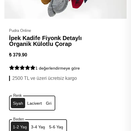
Pudra Online
İpek Kadife Fiyonk Detaylı
Organik Külotlu Çorap
₺ 379.90
1 değerlendirmeye göre
2500 TL ve üzeri ücretsiz kargo
Renk
Siyah
Lacivert
Gri
Beden
1-2 Yaş
3-4 Yaş
5-6 Yaş