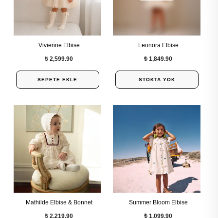
Vivienne Elbise
Leonora Elbise
₺ 2,599.90
₺ 1,849.90
SEPETE EKLE
STOKTA YOK
Mathilde Elbise & Bonnet
Summer Bloom Elbise
₺ 2,219.90
₺ 1,099.90