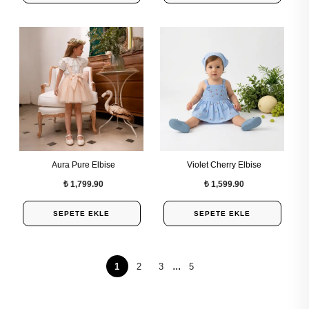
Aura Pure Elbise
Violet Cherry Elbise
₺ 1,799.90
₺ 1,599.90
SEPETE EKLE
SEPETE EKLE
...
1
2
3
5