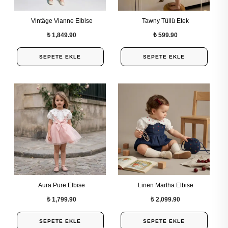
Vintâge Vianne Elbise
Tawny Tüllü Etek
₺ 1,849.90
₺ 599.90
SEPETE EKLE
SEPETE EKLE
Aura Pure Elbise
Linen Martha Elbise
₺ 1,799.90
₺ 2,099.90
SEPETE EKLE
SEPETE EKLE