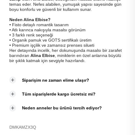
temas eder. Nefes alabilen, yumuşak yapısı sayesinde gün
boyu konforlu ve güvenli bir kullanım sunar.
Neden Alina Elbise?
• Fisto detaylı romantik tasarım
• Atlı karınca nakışıyla masalsı görünüm
• 3 farklı renk seçeneği
• Organik pamuk ve GOTS sertifikalı üretim
• Premium işçilik ve zamansız prenses silueti
Her detayında incelik, her dokunuşunda masalsı bir zarafet
barındıran
Alina Elbise
, miniklerin en özel anlarına büyülü
bir şıklık katmak için sevgiyle hazırlandı.
Siparişim ne zaman elime ulaşır?
Tüm siparişlerde kargo ücretsiz mi?
Neden anneler bu ürünü tercih ediyor?
DMKAMZX3Q