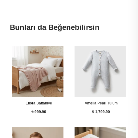
Bunları da Beğenebilirsin
Eliora Battaniye
Amelia Pearl Tulum
₺ 999.90
₺ 1,799.90