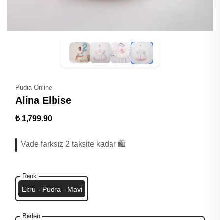
Pudra Online
Alina Elbise
₺ 1,799.90
Vade farksız 2 taksite kadar 🛍️
Renk
Ekru - Pudra - Mavi
Beden