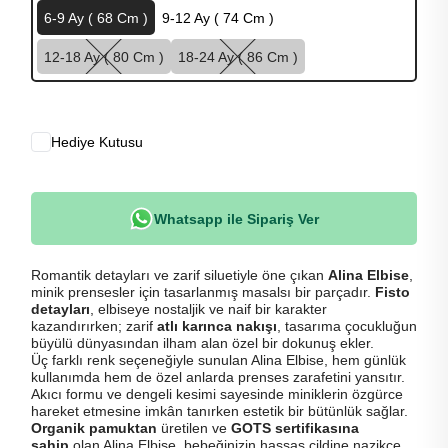
6-9 Ay ( 68 Cm )
9-12 Ay ( 74 Cm )
12-18 Ay ( 80 Cm )
18-24 Ay ( 86 Cm )
Hediye Kutusu
Whatsapp ile Sipariş Ver
Romantik detayları ve zarif siluetiyle öne çıkan
Alina Elbise
,
minik prensesler için tasarlanmış masalsı bir parçadır.
Fisto
detayları
, elbiseye nostaljik ve naif bir karakter
kazandırırken; zarif
atlı karınca nakışı
, tasarıma çocukluğun
büyülü dünyasından ilham alan özel bir dokunuş ekler.
Üç farklı renk seçeneğiyle sunulan Alina Elbise, hem günlük
kullanımda hem de özel anlarda prenses zarafetini yansıtır.
Akıcı formu ve dengeli kesimi sayesinde miniklerin özgürce
hareket etmesine imkân tanırken estetik bir bütünlük sağlar.
Organik pamuktan
üretilen ve
GOTS sertifikasına
sahip
olan Alina Elbise, bebeğinizin hassas cildine nazikçe