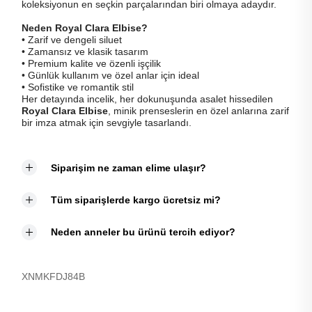
koleksiyonun en seçkin parçalarından biri olmaya adaydır.
Neden Royal Clara Elbise?
• Zarif ve dengeli siluet
• Zamansız ve klasik tasarım
• Premium kalite ve özenli işçilik
• Günlük kullanım ve özel anlar için ideal
• Sofistike ve romantik stil
Her detayında incelik, her dokunuşunda asalet hissedilen
Royal Clara Elbise
, minik prenseslerin en özel anlarına zarif
bir imza atmak için sevgiyle tasarlandı.
Siparişim ne zaman elime ulaşır?
Tüm siparişlerde kargo ücretsiz mi?
Neden anneler bu ürünü tercih ediyor?
XNMKFDJ84B