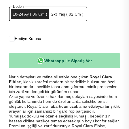
Beden
18-24 Ay ( 86 Cm )
2-3 Yaş ( 92 Cm )
Hediye Kutusu
Whatsapp ile Sipariş Ver
Narin detayları ve rafine siluetiyle öne çıkan
Royal Clara
Elbise
, klasik zarafeti modern bir sadelikle buluşturan özel
bir tasarımdır. İncelikle tasarlanmış formu, minik prensesler
için zarif ve dengeli bir görünüm sunar.
Akıcı yapısı ve özenle hazırlanmış detayları sayesinde hem
günlük kullanımda hem de özel anlarda sofistike bir stil
oluşturur. Royal Clara, abartıdan uzak ama etkileyici bir şıklık
arayanlar için zamansız bir gardırop parçasıdır.
Yumuşak dokulu ve özenle seçilmiş kumaşı, bebeğinizin
hassas cildine nazikçe temas ederek gün boyu konfor sağlar.
Premium işçiliği ve zarif duruşuyla Royal Clara Elbise,