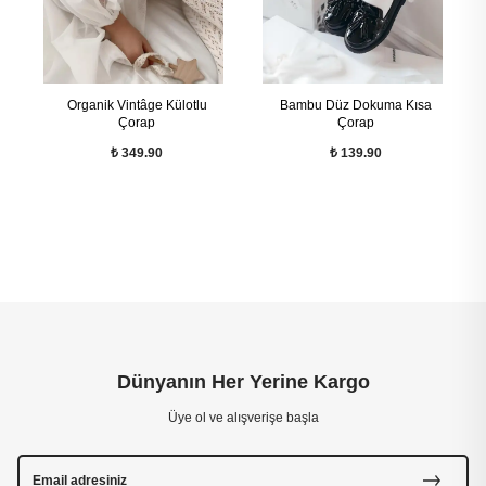
Organik Vintâge Külotlu
Bambu Düz Dokuma Kısa
Çorap
Çorap
₺ 349.90
₺ 139.90
Dünyanın Her Yerine Kargo
Üye ol ve alışverişe başla