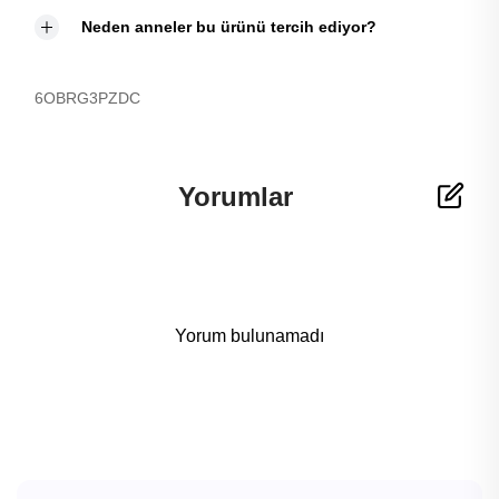
Neden anneler bu ürünü tercih ediyor?
6OBRG3PZDC
Yorumlar
Yorum bulunamadı