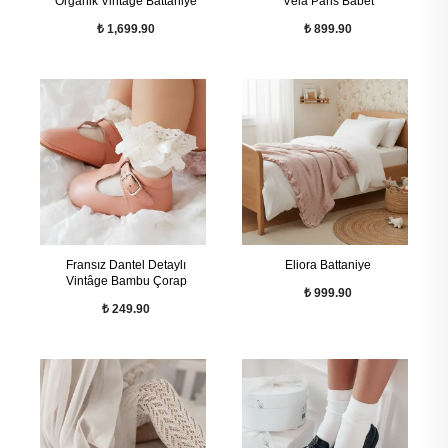
Organik Vintâge Battaniye
Véla Paris Babet
₺ 1,699.90
₺ 899.90
Fransız Dantel Detaylı
Eliora Battaniye
Vintâge Bambu Çorap
₺ 999.90
₺ 249.90