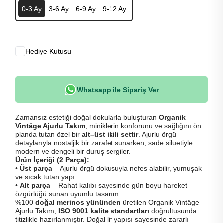
0-3 Ay
3-6 Ay
6-9 Ay
9-12 Ay
Hediye Kutusu
Whatsapp ile Sipariş Ver
Zamansız estetiği doğal dokularla buluşturan
Organik
Vintâge Ajurlu Takım
, miniklerin konforunu ve sağlığını ön
planda tutan özel bir
alt–üst ikili settir
. Ajurlu örgü
detaylarıyla nostaljik bir zarafet sunarken, sade siluetiyle
modern ve dengeli bir duruş sergiler.
Ürün İçeriği (2 Parça):
•
Üst parça
– Ajurlu örgü dokusuyla nefes alabilir, yumuşak
ve sıcak tutan yapı
•
Alt parça
– Rahat kalıbı sayesinde gün boyu hareket
özgürlüğü sunan uyumlu tasarım
%100
doğal merinos yününden
üretilen Organik Vintâge
Ajurlu Takım,
ISO 9001 kalite standartları
doğrultusunda
titizlikle hazırlanmıştır. Doğal lif yapısı sayesinde zararlı