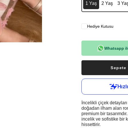
1 Yaş
2 Yaş
3 Ya
Hediye Kutusu
Whatsapp ile
Sepete
İncelikli çiçek detayla
doğadan ilham alan rom
premium bir tasarımdır.
incelik ve sofistike bir
hissettirir.