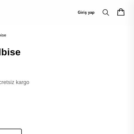
Giriş yap
bise
lbise
cretsiz kargo