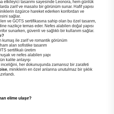
a etkileyici tasarımı sayesinde Leonora, hem günlük
larda zarif ve masalsı bir görünüm sunar. Hafif yapısı
miniklerin özgürce hareket ederken konfordan ve
sini sağlar.
len ve GOTS sertifikasına sahip olan bu özel tasarım,
dine nazikçe temas eder. Nefes alabilen doğal yapısı
or sunarken, güvenli ve sağlıklı bir kullanım sağlar.
e?
m kumaş ile zarif ve romantik görünüm
ham alan sofistike tasarım
S sertifikalı üretim
umuşak ve nefes alabilen yapı
ün kalite anlayışı
inceliğini, her dokunuşunda zamansız bir zarafeti
bise
, miniklerin en özel anlarına unutulmaz bir şıklık
zırlandı.
man elime ulaşır?