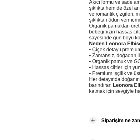
Akıcı formu ve sade am
şıklıkta hem de özel an
ve romantik çizgileri, 
şıklıktan ödün vermeme
Organik pamuktan üreti
bebeğinizin hassas cil
sayesinde gün boyu konf
Neden Leonora Elbis
• Çiçek detaylı premiu
• Zamansız, doğadan il
• Organik pamuk ve GOT
• Hassas ciltler için y
• Premium işçilik ve üst
Her detayında doğanın 
barındıran
Leonora El
katmak için sevgiyle ha
Siparişim ne za