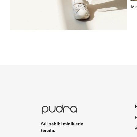
Mıs
Stil sahibi miniklerin
tercihi..