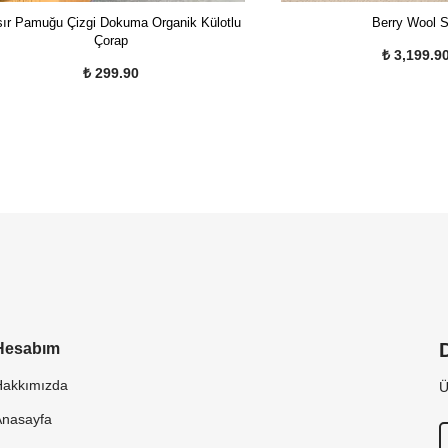
ır Pamuğu Çizgi Dokuma Organik Külotlu
Berry Wool S
Çorap
₺ 3,199.9
₺ 299.90
Hesabım
Hakkımızda
Ü
Anasayfa