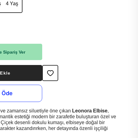
ş
4 Yaş
 Sipariş Ver
 Ekle
rı ve zamansız siluetiyle öne çıkan
Leonora Elbise
,
antik estetiği modern bir zarafetle buluşturan özel ve
 Çiçek desenli dokulu kumaşı, elbiseye doğal bir
 karakter kazandırırken, her detayında özenli işçiliği