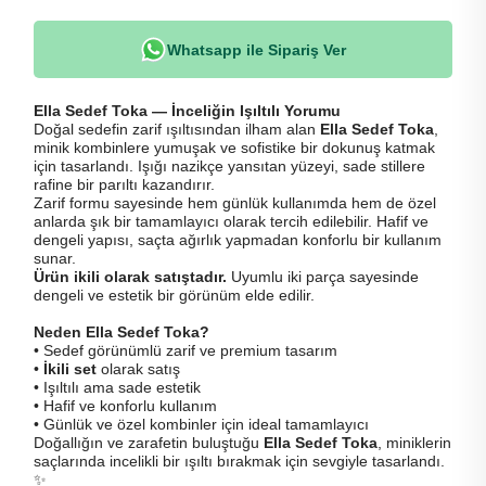
Whatsapp ile Sipariş Ver
Ella Sedef Toka — İnceliğin Işıltılı Yorumu
Doğal sedefin zarif ışıltısından ilham alan
Ella Sedef Toka
,
minik kombinlere yumuşak ve sofistike bir dokunuş katmak
için tasarlandı. Işığı nazikçe yansıtan yüzeyi, sade stillere
rafine bir parıltı kazandırır.
Zarif formu sayesinde hem günlük kullanımda hem de özel
anlarda şık bir tamamlayıcı olarak tercih edilebilir. Hafif ve
dengeli yapısı, saçta ağırlık yapmadan konforlu bir kullanım
sunar.
Ürün ikili olarak satıştadır.
Uyumlu iki parça sayesinde
dengeli ve estetik bir görünüm elde edilir.
Neden Ella Sedef Toka?
• Sedef görünümlü zarif ve premium tasarım
•
İkili set
olarak satış
• Işıltılı ama sade estetik
• Hafif ve konforlu kullanım
• Günlük ve özel kombinler için ideal tamamlayıcı
Doğallığın ve zarafetin buluştuğu
Ella Sedef Toka
, miniklerin
saçlarında incelikli bir ışıltı bırakmak için sevgiyle tasarlandı.
✨