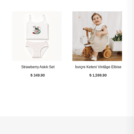
Strawberry Askılı Set
İsviçre Keteni Vintâge Elbise
₺ 349.90
₺ 1,599.90